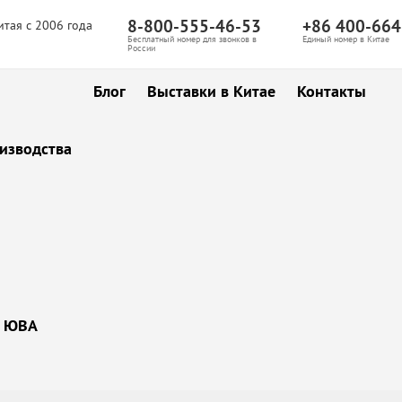
8-800-555-46-53
+86 400-664
итая с 2006 года
Бесплатный номер для звонков в
Единый номер в Китае
России
Блог
Выставки в Китае
Контакты
изводства
ы ЮВА