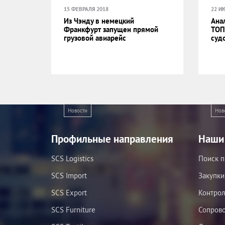
15 ФЕВРАЛЯ 2018
22 И
Из Чэнду в немецкий
Анал
Франкфурт запущен прямой
ТОП
грузовой авиарейс
суд
Новости
Нов
Профильные направления
Наши 
SCS Logistics
Поиск п
SCS Import
Закупки
SCS Export
Контрол
SCS Furniture
Сопров