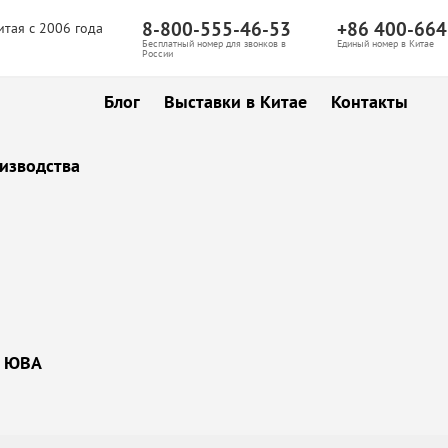
8-800-555-46-53
+86 400-664
итая с 2006 года
Бесплатный номер для звонков в
Единый номер в Китае
России
Блог
Выставки в Китае
Контакты
изводства
ы ЮВА