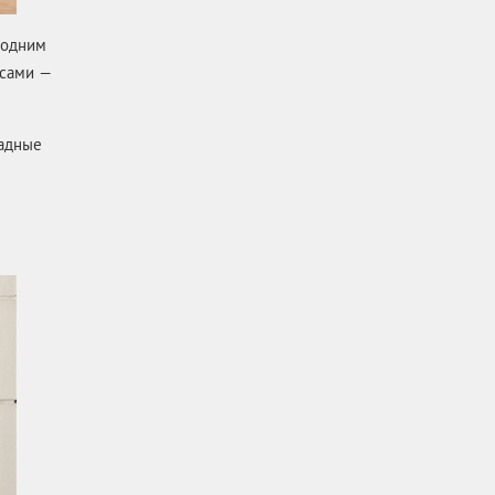
 одним
рсами —
ладные