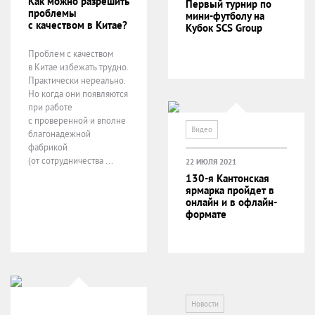
Как можно разрешить
Первый турнир по
проблемы
мини-футболу на
с качеством в Китае?
Кубок SCS Group
Проблем с качеством
в Китае избежать трудно.
Практически нереально.
Но когда они появляются
при работе
с проверенной и вполне
Видео
благонадежной
фабрикой
(от сотрудничества ...
22 ИЮЛЯ 2021
130-я Кантонская
ярмарка пройдет в
онлайн и в офлайн-
формате
Новости