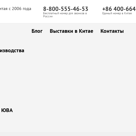
8-800-555-46-53
+86 400-664
итая с 2006 года
Бесплатный номер для звонков в
Единый номер в Китае
России
Блог
Выставки в Китае
Контакты
изводства
ы ЮВА