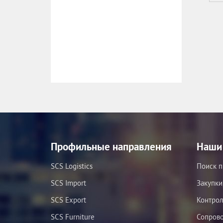
Профильные направления
Наши 
SCS Logistics
Поиск п
SCS Import
Закупки
SCS Export
Контрол
SCS Furniture
Сопров