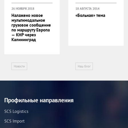
26 НОЯБРЯ 2018
18 АВГУСТА 2014
Налажено новое
«Больная» тема
мультимодальное
грузовое сообщение
по маршруту Европа
— КНР через
Калининград
Новости
Наш блог
Профильные направления
SCS Logistics
SCS Import