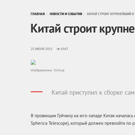
ГЛАВНАЯ
НОВОСТИ И СОБЫТИЯ
КИТАЙ СТРОИТ КРУПНЕЙШИЙ В
Китай строит крупн
25 ИЮЛЯ 2015
6547
Изображение: Xinhua
Китай приступил к сборке са
В провинции Гуйчжоу на
юго-западе
Китая началась 
Spherica Telescope), который должен превзойти по