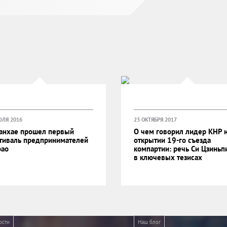
ЮЛЯ 2016
23 ОКТЯБРЯ 2017
анхае прошел первый
О чем говорил лидер КНР 
тиваль предпринимателей
открытии 19-го съезда
bao
компартии: речь Си Цзиньп
в ключевых тезисах
ости
Наш блог