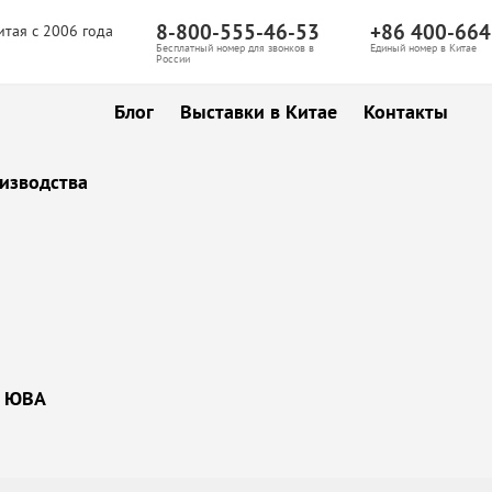
8-800-555-46-53
+86 400-664
итая с 2006 года
Бесплатный номер для звонков в
Единый номер в Китае
России
Блог
Выставки в Китае
Контакты
изводства
ы ЮВА