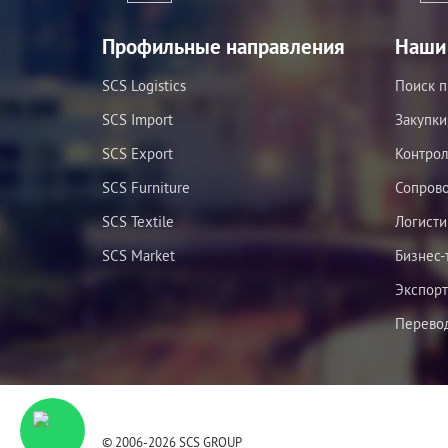
Профильные направления
Наши 
SCS Logistics
Поиск п
SCS Import
Закупки
SCS Export
Контрол
SCS Furniture
Сопров
SCS Textile
Логисти
SCS Market
Бизнес-
Экспорт
Перевод
© 2006-2026 SCS GROUP