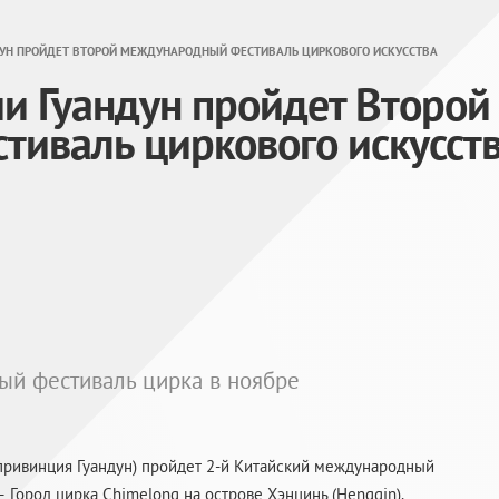
ДУН ПРОЙДЕТ ВТОРОЙ МЕЖДУНАРОДНЫЙ ФЕСТИВАЛЬ ЦИРКОВОГО ИСКУССТВА
ии Гуандун пройдет Второй
иваль циркового искусст
й фестиваль цирка в ноябре
привинция Гуандун) пройдет
2-й
Китайский международный
 Город цирка Chimelong на острове Хэнцинь (Hengqin).