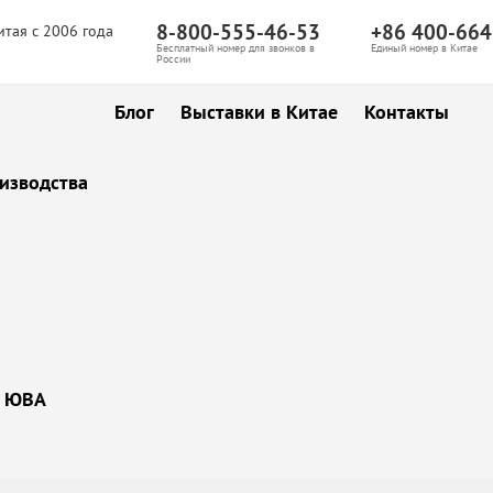
8-800-555-46-53
+86 400-664
итая с 2006 года
Бесплатный номер для звонков в
Единый номер в Китае
России
Блог
Выставки в Китае
Контакты
изводства
ы ЮВА