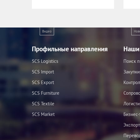
Видео
Нов
Профильные направления
Наши 
SCS Logistics
Поиск п
SCS Import
Закупки
SCS Export
Контрол
SCS Furniture
Сопров
SCS Textile
Логисти
SCS Market
Бизнес-
Экспорт
Перевод