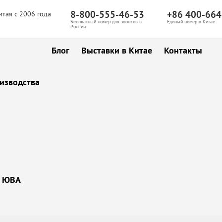
8-800-555-46-53
+86 400-664
итая с 2006 года
Бесплатный номер для звонков в
Единый номер в Китае
России
Блог
Выставки в Китае
Контакты
изводства
ы ЮВА