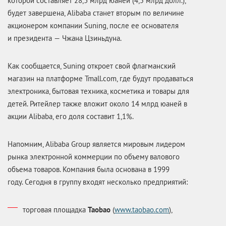
которой составляет 28,3 млрд юаней (4,5 млрд долл.),
будет завершена, Alibaba станет вторым по величине
акционером компании Suning, после ее основателя
и президента — Чжана Цзиньдуна.
Как сообщается, Suning откроет свой флагманский
магазин на платформе Tmall.com, где будут продаваться
электроника, бытовая техника, косметика и товары для
детей. Ритейлер также вложит около 14 млрд юаней в
акции Alibaba, его доля составит 1,1%.
Напомним, Alibaba Group является мировым лидером
рынка электронной коммерции по объему валового
объема товаров. Компания была основана в 1999
году. Сегодня в группу входят несколько предприятий:
торговая площадка
Taobao
(
www.taobao.com
),