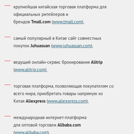
крупнейшая китайская торговая платформа для
официальных ритейлеров и
брендов
Tmall.com
(
www.tmall.com
),
самый популярный в Китае сайт совместных
покупок
Juhuasuan
(
www.juhuasuan.com
),
ведущий онлайн-сервис бронирования
Alitrip
(
www.alitrip.com
),
торговая платформа, позволяющая покупателям со
всего мира, приобретать товары напрямую из
Китая
Аliexpress
(
www.aliexpress.com
),
международная интернет-платформа
для оптовой торговли
Alibaba.com
(
www.alibaba.com
),