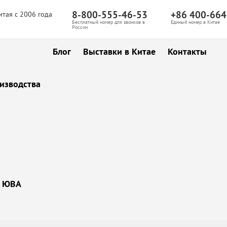
8-800-555-46-53
+86 400-664
итая с 2006 года
Бесплатный номер для звонков в
Единый номер в Китае
России
Блог
Выставки в Китае
Контакты
изводства
ы ЮВА