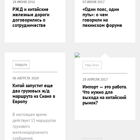
28 ИЮНЯ 2016
07 ИЮНЯ 2017
РЖД и китайские
«Один пояс, один
железные дороги
путь»: о чем
договорились о
говорили на
сотрудничестве
пекинском форуме
Новости
Новости
Наш блог
06 АВГУСТА 2020
28 АПРЕЛЯ 2017
Китай запустит еще
Импорт — это работа.
два грузовых ж/д
Что нужно для
маршрута из Сианя в
выхода на китайский
Европу
рынок?
В настоящее время
действует 15 маршрутов
грузового
железнодорожного
сообщения,