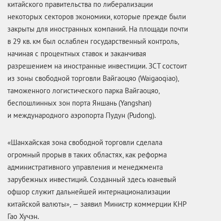
китайского правительства по либерализации
некоторых секторов экономики, которые прежде были
закрыты для иностранных компаний. На площади почти
в 29 кв. км был ослаблен государственный контроль,
начиная с процентных ставок и заканчивая
разрешением на иностранные инвестиции. ЗСТ состоит
из зоны свободной торговли Вайгаоцяо (Waigaoqiao),
таможенного логистического парка Вайгаоцяо,
беспошлинных зон порта Яншань (Yangshan)
и международного аэропорта Пудун (Pudong).
«Шанхайская зона свободной торговли сделала
огромный прорыв в таких областях, как реформа
административного управления и менеджмента
зарубежных инвестиций. Созданный здесь юаневый
офшор служит дальнейшей интернационализации
китайской валюты», — заявил Министр коммерции КНР
Гао Хучэн.