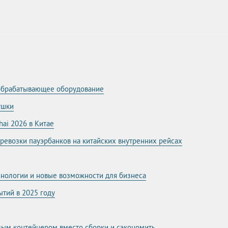
ообрабатывающее оборудование
ушки
hai 2026 в Китае
еревозки пауэрбанков на китайских внутренних рейсах
ехнологии и новые возможности для бизнеса
ытий в 2025 году
елым контейнером вместо сборки и сэкономить