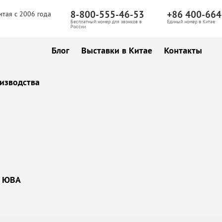
8-800-555-46-53
+86 400-664
итая с 2006 года
Бесплатный номер для звонков в
Единый номер в Китае
России
Блог
Выставки в Китае
Контакты
изводства
ы ЮВА