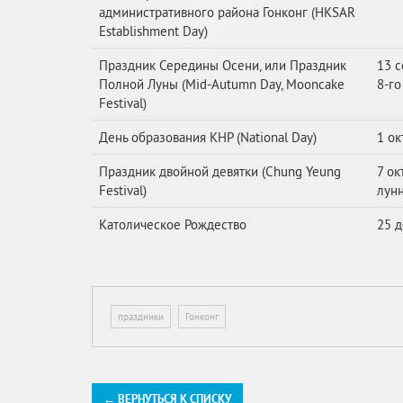
административного района Гонконг (HKSAR
Establishment Day)
Праздник Середины Осени, или Праздник
13 с
Полной Луны (Mid-Autumn Day, Mooncake
8-го
Festival)
День образования КНР (National Day)
1 ок
Праздник двойной девятки (Chung Yeung
7 ок
Festival)
лунн
Католическое Рождество
25 
праздники
Гонконг
← ВЕРНУТЬСЯ К СПИСКУ