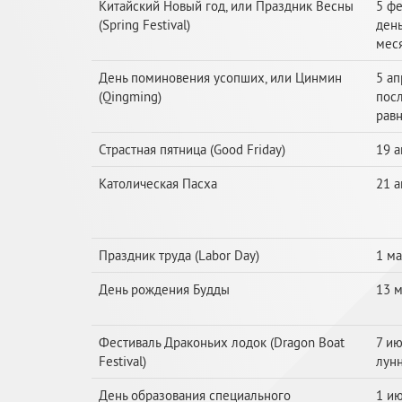
Китайский Новый год, или Праздник Весны
5 фе
(Spring Festival)
ден
мес
День поминовения усопших, или Цинмин
5 ап
(Qingming)
пос
равн
Страстная пятница (Good Friday)
19 
Католическая Пасха
21 
Праздник труда (Labor Day)
1 ма
День рождения Будды
13 
Фестиваль Драконьих лодок (Dragon Boat
7 ию
Festival)
лунн
День образования специального
1 и