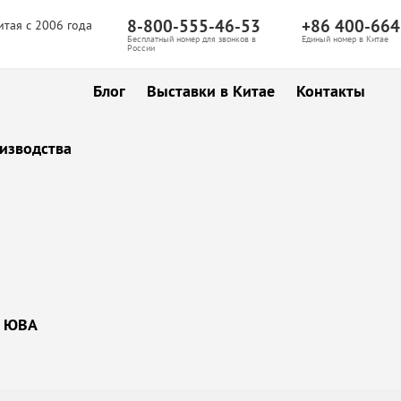
8-800-555-46-53
+86 400-664
итая с 2006 года
Бесплатный номер для звонков в
Единый номер в Китае
России
Блог
Выставки в Китае
Контакты
изводства
ы ЮВА