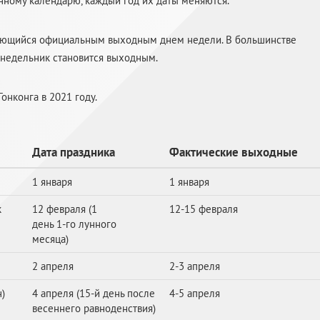
нному календарю, каждый год их даты меняются.
итающийся официальным выходным днем недели. В большинстве
понедельник становится выходным.
нконга в 2021 году.
Дата праздника
Фактические выходные
1 января
1 января
к
12 февраля (1
12-15 февраля
день
1-го
лунного
месяца)
2 апреля
2-3 апреля
)
4 апреля (
15-й
день после
4-5 апреля
весеннего равноденствия)