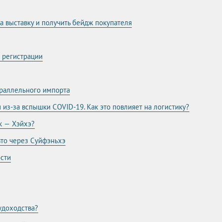
на выставку и получить бейдж покупателя
о регистрации
араллельного импорта
 из-за вспышки COVID-19. Как это повлияет на логистику?
к — Хэйхэ?
вто через Суйфэньхэ
ости
удоходства?