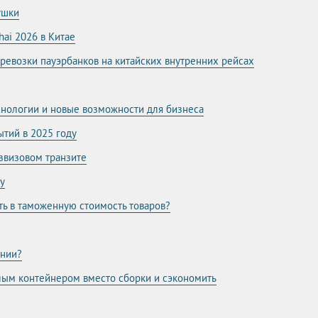
ушки
hai 2026 в Китае
еревозки пауэрбанков на китайских внутренних рейсах
ехнологии и новые возможности для бизнеса
ытий в 2025 году
езвизовом транзите
у
ть в таможенную стоимость товаров?
ении?
елым контейнером вместо сборки и сэкономить