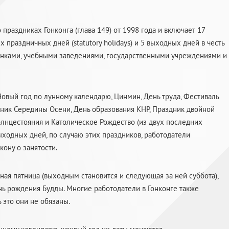
раздниках Гонконга (глава 149) от 1998 года и включает 17
праздничных дней (statutory holidays) и 5 выходных дней в честь
банками, учебными заведениями, государственными учреждениями и
 Новый год по лунному календарю, Цинмин, День труда, Фестиваль
дник Середины Осени, День образования КНР, Праздник двойной
солнцестояния и Католическое Рождество (из двух последних
ыходных дней, по случаю этих праздников, работодатели
ону о занятости.
ая пятница (выходным становится и следующая за ней суббота),
нь рождения Будды. Многие работодатели в Гонконге также
 это они не обязаны.