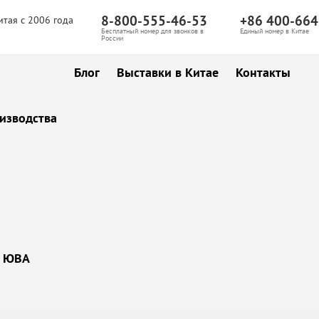
8-800-555-46-53
+86 400-664
итая с 2006 года
Бесплатный номер для звонков в
Единый номер в Китае
России
Блог
Выставки в Китае
Контакты
изводства
ы ЮВА